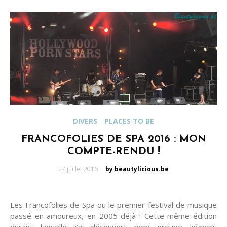
DIVERS
PLACES TO BE
FRANCOFOLIES DE SPA 2016 : MON
COMPTE-RENDU !
Posted
27 juillet 2016
by beautylicious.be
on
Les Francofolies de Spa ou le premier festival de musique
passé en amoureux, en 2005 déjà ! Cette même édition
durant laquelle j’ai découvert mon groupe liégeois