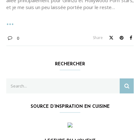
allée principalement pour Ghinzu et Hollywood Porn Stars,
et je me suis un peu laissée portée pour le reste…
Share
0
RECHERCHER
Search
SEAR
for:
SOURCE D’INSPIRATION EN CUISINE