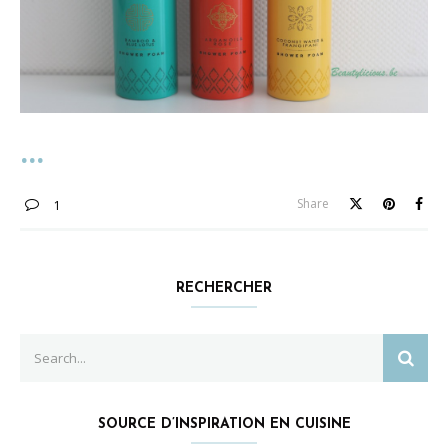
Share
1
RECHERCHER
Search
SEAR
for:
SOURCE D’INSPIRATION EN CUISINE