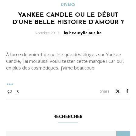
DIVERS
YANKEE CANDLE OU LE DÉBUT
D’UNE BELLE HISTOIRE D’AMOUR ?
Posted
6 octobre 2013
by beautylicious.be
on
À force de voir et de ne lire que des éloges sur Yankee
Candle, j’ai moi aussi voulu tester cette marque ! Car oui,
en plus des cosmétiques, j’aime beaucoup
Share
6
RECHERCHER
Search