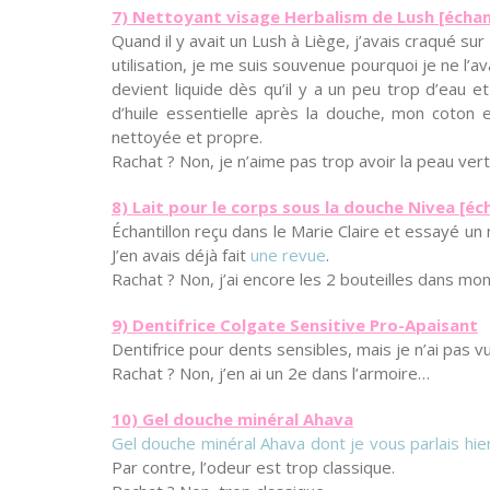
7) Nettoyant visage Herbalism de Lush [échant
Quand il y avait un Lush à Liège, j’avais craqué sur
utilisation, je me suis souvenue pourquoi je ne l’av
devient liquide dès qu’il y a un peu trop d’eau e
d’huile essentielle après la douche, mon coton es
nettoyée et propre.
Rachat ? Non, je n’aime pas trop avoir la peau ve
8) Lait pour le corps sous la douche Nivea [éch
Échantillon reçu dans le Marie Claire et essayé un 
J’en avais déjà fait
une revue
.
Rachat ? Non, j’ai encore les 2 bouteilles dans mo
9) Dentifrice Colgate Sensitive Pro-Apaisant
Dentifrice pour dents sensibles, mais je n’ai pas 
Rachat ? Non, j’en ai un 2e dans l’armoire…
10) Gel douche minéral Ahava
Gel douche minéral Ahava dont je vous parlais hie
Par contre, l’odeur est trop classique.