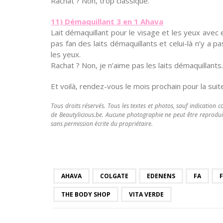
Rachat ? Non, trop classique.
11) Démaquillant 3 en 1 Ahava
Lait démaquillant pour le visage et les yeux avec 
pas fan des laits démaquillants et celui-là n’y a p
les yeux.
Rachat ? Non, je n’aime pas les laits démaquillants.
Et voilà, rendez-vous le mois prochain pour la suite
Tous droits réservés. Tous les textes et photos, sauf indication co
de Beautylicious.be. Aucune photographie ne peut être reproduite,
sans permission écrite du propriétaire.
AHAVA
COLGATE
EDENENS
FA
THE BODY SHOP
VITA VERDE