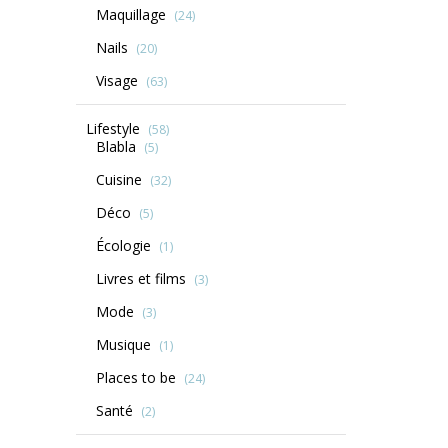
Maquillage
(24)
Nails
(20)
Visage
(63)
Lifestyle
(58)
Blabla
(5)
Cuisine
(32)
Déco
(5)
Écologie
(1)
Livres et films
(3)
Mode
(3)
Musique
(1)
Places to be
(24)
Santé
(2)