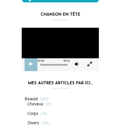
CHANSON EN TÊTE
Lecteur
vidéo
00:00
06:01
MES AUTRES ARTICLES PAR ICI…
Beauté
(355)
Cheveux
(25)
Corps
(76)
Divers
(181)