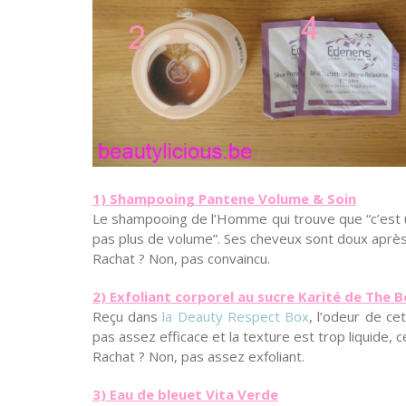
1) Shampooing Pantene Volume & Soin
Le shampooing de l’Homme qui trouve que “c’est
pas plus de volume”. Ses cheveux sont doux après 
Rachat ? Non, pas convaincu.
2) Exfoliant corporel au sucre Karité de The 
Reçu dans
la Deauty Respect Box
, l’odeur de ce
pas assez efficace et la texture est trop liquide, 
Rachat ? Non, pas assez exfoliant.
3) Eau de bleuet Vita Verde