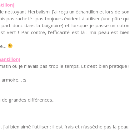
illon]
 le nettoyant Herbalism. J’ai reçu un échantillon et lors de son
ais pas racheté : pas toujours évident à utiliser (une pâte qui
t part donc dans la baignoire) et lorsque je passe un coton
t vert ! Par contre, l’efficacité est là : ma peau est bien
rte…
antillon]
matin où je n’avais pas trop le temps. Et c’est bien pratique !
n armoire… :s
vu de grandes différences…
r
. J’ai bien aimé l’utiliser : il est frais et n’assèche pas la peau.