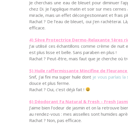
Je cherchais une eau de bleuet pour diminuer l’a
chez Di. Je l’applique matin et soir sur mes cernes 
miracle, mais un effet décongestionnant et frais p
Rachat ? De l’eau de bleuet, oui j’en rachèterai. Là
efficace.
4) Sève Protectrice Dermo-Relaxante 1ères ri
J’ai utilisé ces échantillons comme crème de nuit 
est plus lisse et belle. Sans paraben en plus !
Rachat ? Peut-être, mais faut que je cherche où 
5) Huile raffermissante Mincifine de Fleuranc
Snif, j’ai fini ma super huile dont
je vous parlais l
douce et plus ferme.
Rachat ? Oui, c’est déjà fait !
6) Déodorant Fa Natural & Fresh – Fresh Jasm
J’aime bien l’odeur de jasmin et on la retrouve bi
au rendez-vous : mes aisselles sont humides ap
Rachat ? Non, pas efficace.