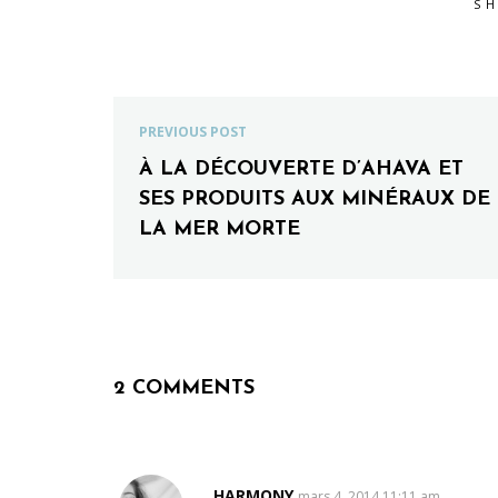
S
PREVIOUS POST
À LA DÉCOUVERTE D’AHAVA ET
SES PRODUITS AUX MINÉRAUX DE
LA MER MORTE
2 COMMENTS
HARMONY
SAYS:
mars 4, 2014 11:11 am