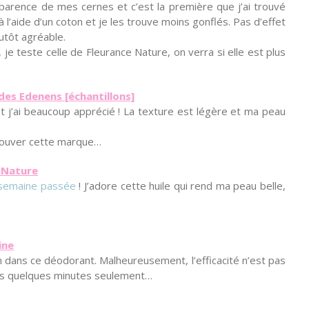
pparence de mes cernes et c’est la première que j’ai trouvé
à l’aide d’un coton et je les trouve moins gonflés. Pas d’effet
lutôt agréable.
, je teste celle de Fleurance Nature, on verra si elle est plus
des Edenens [échantillons]
et j’ai beaucoup apprécié ! La texture est légère et ma peau
trouver cette marque…
e Nature
a semaine passée
! J’adore cette huile qui rend ma peau belle,
ine
en dans ce déodorant. Malheureusement, l’efficacité n’est pas
rès quelques minutes seulement…