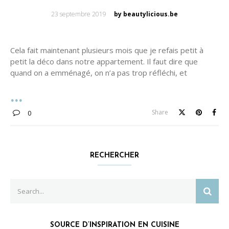
Posted
23 septembre 2019
by beautylicious.be
on
Cela fait maintenant plusieurs mois que je refais petit à
petit la déco dans notre appartement. Il faut dire que
quand on a emménagé, on n’a pas trop réfléchi, et
Share
0
RECHERCHER
Search
SEAR
for:
SOURCE D’INSPIRATION EN CUISINE