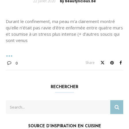
Posted
22 juillet 2020
by beautylicious.be
on
Durant le confinement, ma peau m’a clairement montré
qu’elle n’était pas ravie d’être enfermée entre quatre murs
et soumise à un stress plus intense (+ d’autres soucis qui
sont venus
Share
0
RECHERCHER
Search
SEAR
for:
SOURCE D’INSPIRATION EN CUISINE