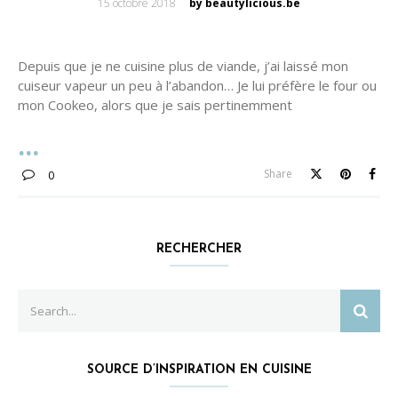
Posted
15 octobre 2018
by beautylicious.be
on
Depuis que je ne cuisine plus de viande, j’ai laissé mon
cuiseur vapeur un peu à l’abandon… Je lui préfère le four ou
mon Cookeo, alors que je sais pertinemment
Share
0
RECHERCHER
Search
SEAR
for:
SOURCE D’INSPIRATION EN CUISINE