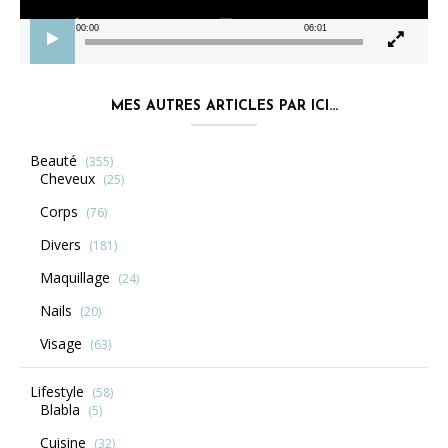
00:00
06:01
MES AUTRES ARTICLES PAR ICI…
Beauté
(355)
Cheveux
(25)
Corps
(76)
Divers
(181)
Maquillage
(24)
Nails
(20)
Visage
(63)
Lifestyle
(58)
Blabla
(5)
Cuisine
(32)