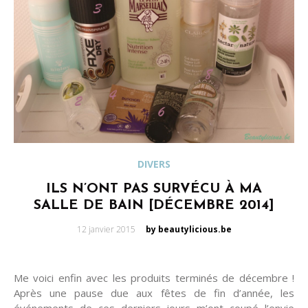
DIVERS
ILS N’ONT PAS SURVÉCU À MA
SALLE DE BAIN [DÉCEMBRE 2014]
Posted
12 janvier 2015
by beautylicious.be
on
Me voici enfin avec les produits terminés de décembre !
Après une pause due aux fêtes de fin d’année, les
événements de ces derniers jours m’ont coupé l’envie