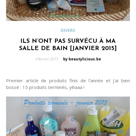
DIVERS
ILS N’ONT PAS SURVÉCU À MA
SALLE DE BAIN [JANVIER 2015]
Posted
4 février 2015
by beautylicious.be
on
Premier article de produits finis de l’année et j’ai bien
bossé : 15 produits terminés, yihaaa !