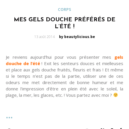
CORPS
MES GELS DOUCHE PRÉFÉRÉS DE
L’ÉTÉ !
Posted
13 août 2014
by beautylicious.be
on
Je reviens aujourd’hui pour vous présenter mes
gels
douche de l’été
! Exit les senteurs douces et mielleuses
et place aux gels douche fruités, fleuris et frais ! Et même
si le temps n’est pas de la partie, utiliser une de ces
odeurs me met directement de bonne humeur et me
donne l’impression d’être en plein été avec le soleil, la
plage, la mer, les glaces, etc. ! Vous partez avec moi ?