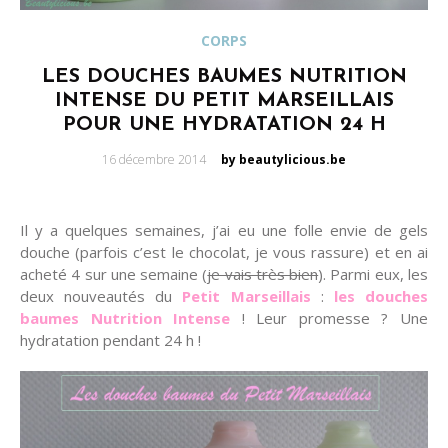
CORPS
LES DOUCHES BAUMES NUTRITION
INTENSE DU PETIT MARSEILLAIS
POUR UNE HYDRATATION 24 H
Posted
16 décembre 2014
by beautylicious.be
on
Il y a quelques semaines, j’ai eu une folle envie de gels
douche (parfois c’est le chocolat, je vous rassure) et en ai
acheté 4 sur une semaine (
je vais très bien
). Parmi eux, les
deux nouveautés du
Petit Marseillais
:
les douches
baumes Nutrition Intense
! Leur promesse ? Une
hydratation pendant 24 h !