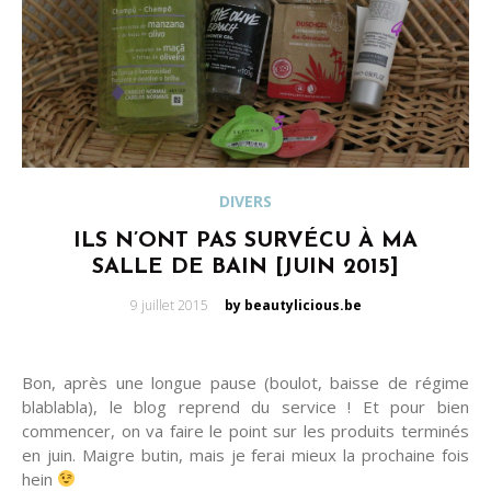
DIVERS
ILS N’ONT PAS SURVÉCU À MA
SALLE DE BAIN [JUIN 2015]
Posted
9 juillet 2015
by beautylicious.be
on
Bon, après une longue pause (boulot, baisse de régime
blablabla), le blog reprend du service ! Et pour bien
commencer, on va faire le point sur les produits terminés
en juin. Maigre butin, mais je ferai mieux la prochaine fois
hein