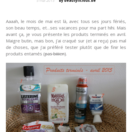
Posted
5 mai 2015
by beautylicious.be
on
Aaaah, le mois de mai est là, avec tous ses jours fériés,
son beau temps, et…ses vacances pour ma part hihi. Mais
avant ça, je vous présente les produits terminés en avril.
Maigre butin, mais bon, j’ai craqué sur (et ai reçu) pas mal
de choses, que j’ai préféré tester plutôt que de finir les
produits entamés (
pas biiiien
).